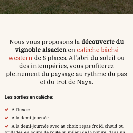
Nous vous proposons la
découverte du
vignoble alsacien
en
calèche bâché
western
de 8 places. A l’abri du soleil ou
des intempéries, vous profiterez
pleinement du paysage au rythme du pas
et du trot de Naya.
Les sorties en calèche:
A l’heure
A la demi-journée
A la demi-journée avec au choix repas froid, chaud ou
grillades en cours de route au milieu de la nature, dans un